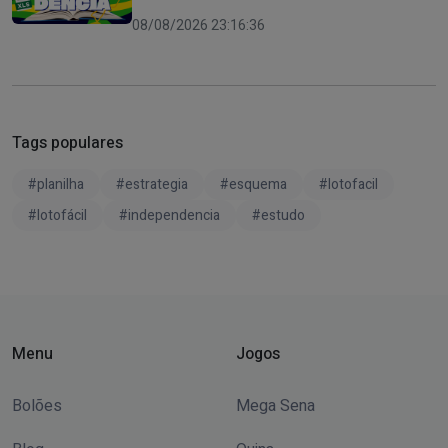
08/08/2026 23:16:36
Tags populares
#planilha
#estrategia
#esquema
#lotofacil
#lotofácil
#independencia
#estudo
Menu
Jogos
Bolões
Mega Sena