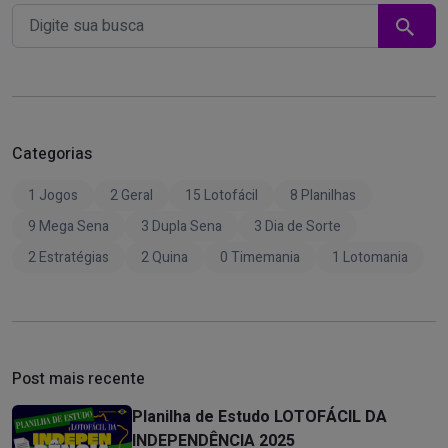
Categorias
1 Jogos
2 Geral
15 Lotofácil
8 Planilhas
9 Mega Sena
3 Dupla Sena
3 Dia de Sorte
2 Estratégias
2 Quina
0 Timemania
1 Lotomania
Post mais recente
Planilha de Estudo LOTOFÁCIL DA
INDEPENDÊNCIA 2025