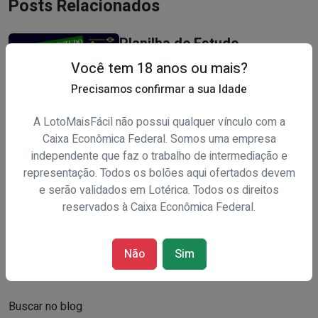
Posts Relacionados
Planilha de Estudo
LOTOFÁCIL DA
Você tem 18 anos ou mais?
INDEPENDÊNCIA 2025
Precisamos confirmar a sua Idade
29/08/2025 09:39:00
A LotoMaisFácil não possui qualquer vínculo com a
[Planilha] Lotofácil 21
Caixa Econômica Federal. Somos uma empresa
independente que faz o trabalho de intermediação e
Dezenas fechando 14 Pontos
representação. Todos os bolões aqui ofertados devem
CORRIGIDA
e serão validados em Lotérica. Todos os direitos
28/11/2023 11:25:00
reservados à Caixa Econômica Federal.
Não
Sim
Buscar no blog