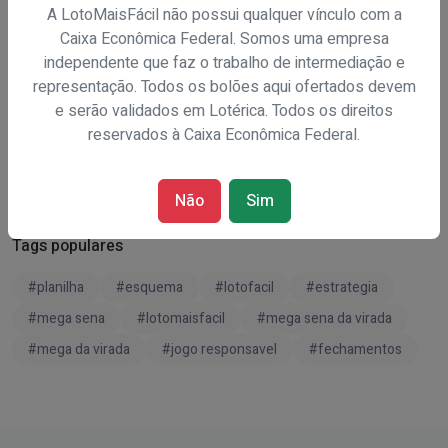
A LotoMaisFácil não possui qualquer vínculo com a
Post mais recente
Caixa Econômica Federal. Somos uma empresa
independente que faz o trabalho de intermediação e
Planilha de Estudo Dupla-Sena de
representação. Todos os bolões aqui ofertados devem
Pascoa 2026
e serão validados em Lotérica. Todos os direitos
06/08/2026 07:15:25
reservados à Caixa Econômica Federal.
Não
Sim
Tags populares
#planilha
#esquema
#lotofacil
#estrategia
#mega sena
#lotomaisfacil
#mega sena da virada
#mega da virada
#jogo responsavel
#fechamentos