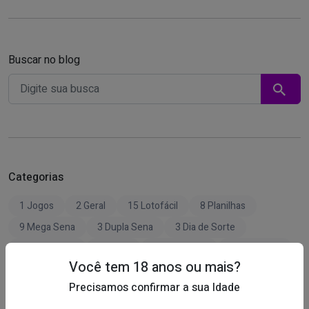
Buscar no blog
Categorias
1 Jogos
2 Geral
15 Lotofácil
8 Planilhas
9 Mega Sena
3 Dupla Sena
3 Dia de Sorte
2 Estratégias
2 Quina
0 Timemania
1 Lotomania
Você tem 18 anos ou mais?
Precisamos confirmar a sua Idade