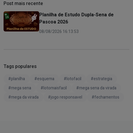
Post mais recente
Planilha de Estudo Dupla-Sena de
Pascoa 2026
08/08/2026 16:13:53
Tags populares
#planilha
#esquema
#lotofacil
#estrategia
#mega sena
#lotomaisfacil
#mega sena da virada
#mega da virada
#jogo responsavel
#fechamentos