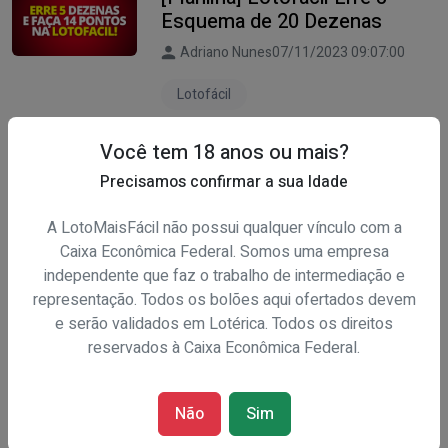
Esquema de 20 Dezenas
Adriano Nunes
07/11/2023 09:07:00
Lotofácil
Você tem 18 anos ou mais?
[Planilha] Lotofácil 11 Pontos
Precisamos confirmar a sua Idade
em TODOS OS CONCURSOS
A LotoMaisFácil não possui qualquer vínculo com a
Adriano Nunes
06/11/2023 15:27:00
Caixa Econômica Federal. Somos uma empresa
independente que faz o trabalho de intermediação e
Planilhas
representação. Todos os bolões aqui ofertados devem
e serão validados em Lotérica. Todos os direitos
reservados à Caixa Econômica Federal.
1
2
3
4
Não
Sim