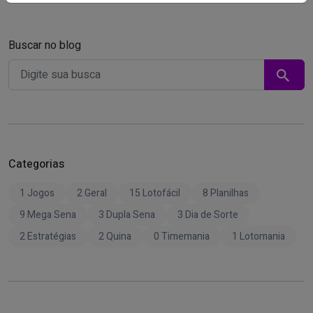
Buscar no blog
Categorias
1 Jogos
2 Geral
15 Lotofácil
8 Planilhas
9 Mega Sena
3 Dupla Sena
3 Dia de Sorte
2 Estratégias
2 Quina
0 Timemania
1 Lotomania